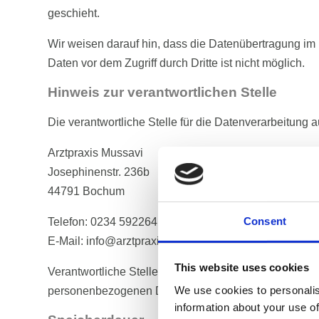
geschieht.
Wir weisen darauf hin, dass die Datenübertragung im 
Daten vor dem Zugriff durch Dritte ist nicht möglich.
Hinweis zur verantwortlichen Stelle
Die verantwortliche Stelle für die Datenverarbeitung au
Arztpraxis Mussavi
Josephinenstr. 236b
44791 Bochum
Telefon: 0234 592264
Consent
E-Mail: info@arztpraxis-mussavi.de
This website uses cookies
Verantwortliche Stelle ist die natürliche oder jurist
personenbezogenen Daten (z. B. Namen, E-Mail-Adres
We use cookies to personalis
information about your use of