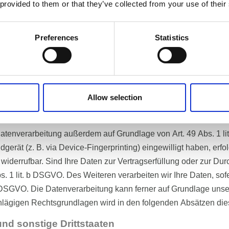
 provided to them or that they’ve collected from your use of their
speziellere Speicherdauer genannt wurde, verbleiben Ihre pers
es Löschersuchen geltend machen oder eine Einwilligung zur Da
Preferences
Statistics
gen Gründe für die Speicherung Ihrer personenbezogenen Daten h
 die Löschung nach Fortfall dieser Gründe.
lagen der Datenverarbeitung auf dieser Website
Allow selection
n, verarbeiten wir Ihre personenbezogenen Daten auf Grundlage vo
 Abs. 1 DSGVO verarbeitet werden. Im Falle einer ausdrücklic
Datenverarbeitung außerdem auf Grundlage von Art. 49 Abs. 1 l
ndgerät (z. B. via Device-Fingerprinting) eingewilligt haben, erf
 widerrufbar. Sind Ihre Daten zur Vertragserfüllung oder zur Du
s. 1 lit. b DSGVO. Des Weiteren verarbeiten wir Ihre Daten, sofe
 c DSGVO. Die Datenverarbeitung kann ferner auf Grundlage unsere
hlägigen Rechtsgrundlagen wird in den folgenden Absätzen dies
nd sonstige Drittstaaten