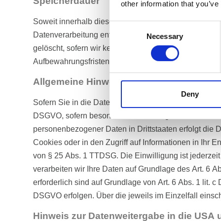
Speicherdauer
other information that you’ve
Soweit innerhalb dieser Datenschutzerklärung keine 
Consent
Datenverarbeitung entfällt. Wenn Sie ein berechtigt
Necessary
Selection
gelöscht, sofern wir keine anderen rechtlich zulässi
Aufbewahrungsfristen); im letztgenannten Fall erfolgt
Allgemeine Hinweise zu den Rechtsgrund
Deny
Sofern Sie in die Datenverarbeitung eingewilligt habe
DSGVO, sofern besondere Datenkategorien nach Art. 9
personenbezogener Daten in Drittstaaten erfolgt die 
Cookies oder in den Zugriff auf Informationen in Ihr E
von § 25 Abs. 1 TTDSG. Die Einwilligung ist jederzeit
verarbeiten wir Ihre Daten auf Grundlage des Art. 6 Ab
erforderlich sind auf Grundlage von Art. 6 Abs. 1 lit.
DSGVO erfolgen. Über die jeweils im Einzelfall einsc
Hinweis zur Datenweitergabe in die USA u