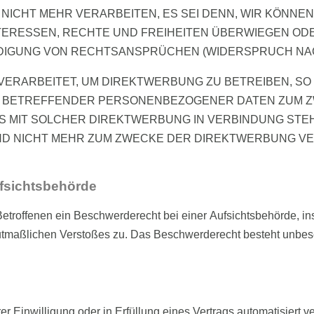
ICHT MEHR VERARBEITEN, ES SEI DENN, WIR KÖNN
NTERESSEN, RECHTE UND FREIHEITEN ÜBERWIEGEN OD
GUNG VON RECHTSANSPRÜCHEN (WIDERSPRUCH NACH A
RARBEITET, UM DIREKTWERBUNG ZU BETREIBEN, SO H
E BETREFFENDER PERSONENBEZOGENER DATEN ZUM 
T ES MIT SOLCHER DIREKTWERBUNG IN VERBINDUNG ST
 NICHT MEHR ZUM ZWECKE DER DIREKTWERBUNG VER
fsichts­behörde
troffenen ein Beschwerderecht bei einer Aufsichtsbehörde, in
 mutmaßlichen Verstoßes zu. Das Beschwerderecht besteht unbes
r Einwilligung oder in Erfüllung eines Vertrags automatisiert ve