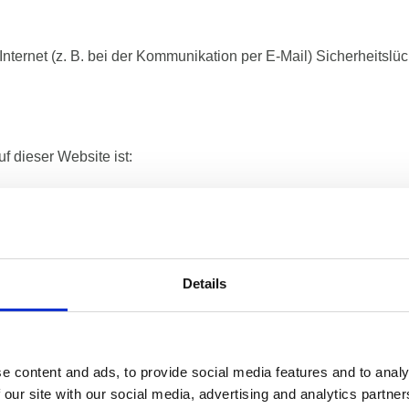
Internet (z. B. bei der Kommunikation per E-Mail) Sicherheitsl
f dieser Website ist:
Details
ische Person, die allein oder gemeinsam mit anderen über die Zwe
sen o. Ä.) entscheidet.
e content and ads, to provide social media features and to analy
 our site with our social media, advertising and analytics partn